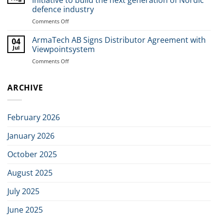
initiative to build the next generation of Nordic
Featured
Group
defence industry
in
Comments Off
on
Dagens
ArmaTech
Industri
welcomes
ArmaTech AB Signs Distributor Agreement with
04
new
Jul
Viewpointsystem
investors
Comments Off
on
in
ArmaTech
joint
AB
initiative
ARCHIVE
Signs
to
Distributor
build
Agreement
the
with
next
February 2026
Viewpointsystem
generation
of
January 2026
Nordic
defence
October 2025
industry
August 2025
July 2025
June 2025