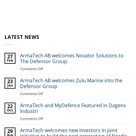
LATEST NEWS
ArmaTech AB welcomes Novator Solutions to
27
Feb
The Defensor Group.
Comments Off
on
ArmaTech
AB
ArmaTech AB welcomes Zulu Marine into the
23
welcomes
Jan
Defensor Group
Novator
Comments Off
on
Solutions
ArmaTech
to
AB
ArmaTech and MyDefence Featured in Dagens
The
22
welcomes
Oct
Industri
Defensor
Zulu
Group.
Comments Off
on
Marine
ArmaTech
into
and
ArmaTech welcomes new investors in joint
the
29
MyDefence
Aug
Defensor